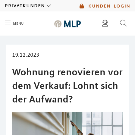
MLP
privatkunden
kunden-login
menü
Inhalt
diese website durchsuchen
mlp berater finden
19.12.2023
Wohnung renovieren vor
dem Verkauf: Lohnt sich
der Aufwand?