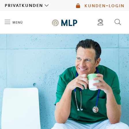
MLP
privatkunden
kunden-login
menü
Inhalt
diese website durchsuchen
mlp berater finden