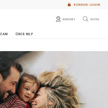
KUNDEN-LOGIN
kontakt
suche
diese website durchsuchen
team
über mlp
mlp berater finden