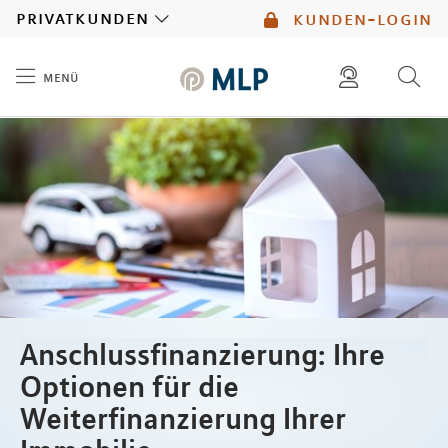
MLP
privatkunden
kunden-login
menü
Inhalt
diese website durchsuchen
mlp berater finden
Anschlussfinanzierung: Ihre
Optionen für die
Weiterfinanzierung Ihrer