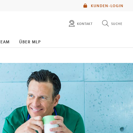
KUNDEN-LOGIN
kontakt
suche
diese website durchsuchen
team
über mlp
mlp berater finden