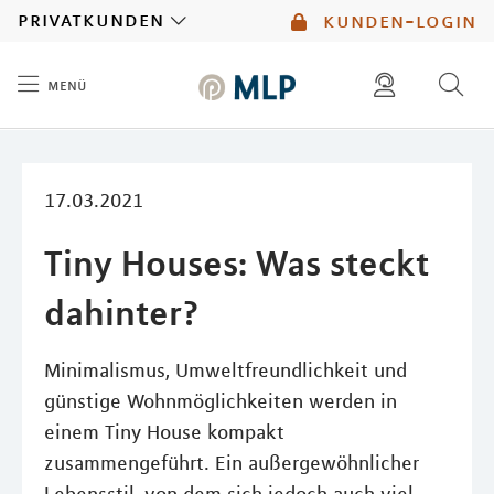
MLP
privatkunden
kunden-login
menü
Inhalt
diese website durchsuchen
mlp berater finden
17.03.2021
Tiny Houses: Was steckt
dahinter?
Minimalismus, Umweltfreundlichkeit und
günstige Wohnmöglichkeiten werden in
einem Tiny House kompakt
zusammengeführt. Ein außergewöhnlicher