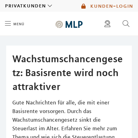
MLP
privatkunden
kunden-login
menü
Inhalt
diese website durchsuchen
mlp berater finden
Wachstumschancengese
tz: Basisrente wird noch
attraktiver
Gute Nachrichten für alle, die mit einer
Basisrente vorsorgen. Durch das
Wachstumschancengesetz sinkt die
Steuerlast im Alter. Erfahren Sie mehr zum
Thema und wie sich die Steuerentlastung