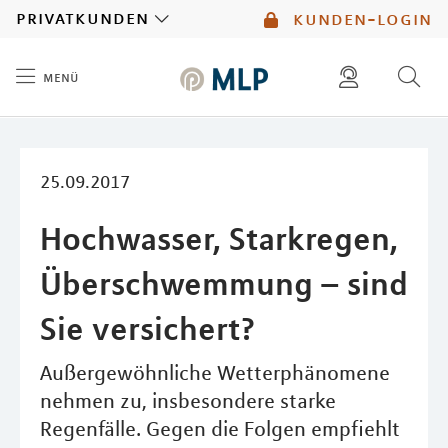
MLP
privatkunden
kunden-login
menü
Inhalt
diese website durchsuchen
mlp berater finden
25.09.2017
Hochwasser, Starkregen,
Überschwemmung – sind
Sie versichert?
Außergewöhnliche Wetterphänomene
nehmen zu, insbesondere starke
Regenfälle. Gegen die Folgen empfiehlt